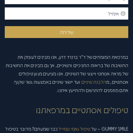
פתח סרגל
שליחה
במרפאת המומחים של ד"ר ברנרד דהן, אנו מבינים לעומק את
החשיבות של בריאות החניכיים והשיניים, אך גם מבינים את החשיבות
של מראה אסתטי וייצוגי של השיניים. אנו מציעים מגוון טיפולים
אסתטיים, מ
הלבנת שיניים
ועד יישור שיניים באמצעות גשר שקוף.
אתם מוזמנים להתרשם ולהתייעץ איתנו.
טיפולים אסתטיים במרפאתנו
GUMMY SMILE –
על
טיפול גאמי סמיייל
כבר שמעתם? מדובר בטיפול