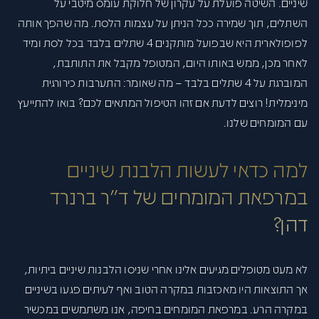
שיניים. השיטה פועלת על עקרון של חלוקת עומס מיטבי על
השתלים, תוך שמירה ככל הניתן על עצמות הלסת. מה שהפך אותה
לפופולארית היא שבפועל מותקנים 4 שתלים בלבד בכל לסת ומיד
לאחר מכן, ממש באותו היום, המטופל מקבל את התותבת,
המוברגת על 4 שתלים בלבד – מה שאומר: התערבות כירורגית
מינימלית! רוצים לדעת אם זהו הטיפול המתאים לכם? בואו להתייעץ
עם המומחים שלנו.
למה כדאי לעשות הלבנת שיניים
במרפאת המומחים של ד"ר ברנרד
דהן?
לא מעט מטופלים מגיעים אלינו אחרי שניסו הלבנות שיניים ביתיות,
אך התוצאות היו מאכזבות במקרה הטוב ואף לעיתים פגעו בשיניים
במקרה הרע. במרפאת המומחים בחיפה, אנו משתמשים במכשיר