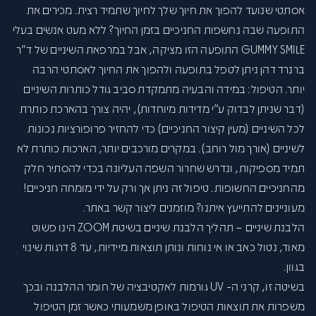
אסתטי שנועד להפוך את חיוך שלך לחיוך שתמיד רצית. מכירים את
התופעה שבה נחשפות החניכיים בזמן החיוך? ללא מעט אנשים בעלי
GUMMY SMILE התופעה הזו מציקה, אבל במרפאת השיניים של ד"ר
ברנרד דהן ניתן לטפל בתופעה ולהפוך את החיוך לאסתטי הרבה
יותר. הטיפול: במידה והבעיה מתמקדת סביב גודל כותרות השיניים
(דבר שניתן לבדוק ע"י מדידות מיוחדות), יהיה צורך בהארכת כותרת
לכל השיניים (מעין קיצור החניכיים) כדי להחזיר פרופורציות נכונות
לשיניים (אורך מול רוחב). במקרים מורכבים יותר, הארכות כותרת לא
תמיד מספיקות, ונדרש שחרור השפה העליונה בכדי להסתיר חלק
מהחניכיים החשופות. טיפול זה ניתן אך ורק על ידי מומחה חניכיים!
מעוניינים להתייעץ איתנו? מוזמנים ליצור קשר באתר.
הלבנת שיניים –
תהליך הלבנת שיניים בשיטת ZOOM הינו פשוט
מאוד, נטול כאב או אי נוחות ונותן תוצאות מיידיות, עד 8 דרגות שינוי
בגוון.
בשיטה זו, קרני ה- UV גורמות לאקטיבציה של חומר ההלבנה ובכך
משפרות את תוצאות הטיפול באופן משמעותי כאשר זמן הטיפול