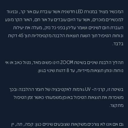
המכשיר מצויד במנורת LED חדשנית אשר עובדת עם
אור קר
, ובניגוד
למכשירים מוכרים, אשר עד היום עובדים על אור חם, האור הקר מונע
העברת חום לשיניים ושומר עליהן בפני כל נזק, מעלה את יעילות
ונוחות הטיפול תוך השגת תוצאות הלבנה מקסימליות
תוך 45 דקות
בלבד
.
תהליך הלבנת שיניים בשיטת ZOOM הינו פשוט מאד, נטול כאב או אי
נוחות ונותן תוצאות מיידיות, עד 8 דרגות שינוי בגוון.
בשיטה זו, קרני ה- UV גורמות לאקטיבציה של חומר ההלבנה ובכך
משפרות את תוצאות הטיפול באופן משמעותי כאשר זמן הטיפול
מתקצר.
גם אם אנו לא צורכים משקאות שצובעים שיניים כגון: קפה, תה, יין