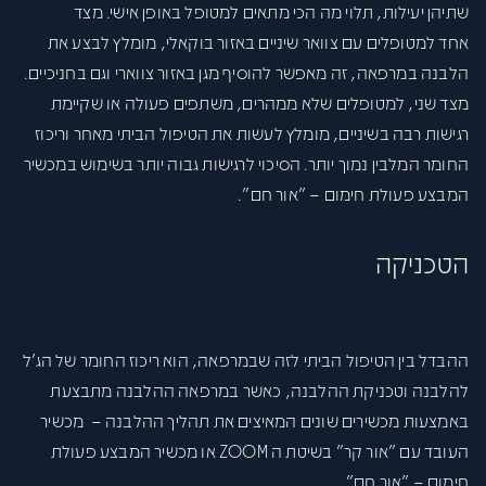
שתיהן יעילות, תלוי מה הכי מתאים למטופל באופן אישי.
מצד
אחד
למטופלים עם צוואר שיניים באזור בוקאלי, מומלץ לבצע את
הלבנה במרפאה, זה מאפשר להוסיף מגן באזור צווארי וגם בחניכיים.
מצד שני
, למטופלים שלא ממהרים, משתפים פעולה או שקיימת
רגישות רבה בשיניים, מומלץ לעשות את הטיפול הביתי מאחר וריכוז
החומר המלבין נמוך יותר. הסיכוי לרגישות גבוה יותר בשימוש במכשיר
המבצע פעולת חימום – "אור חם".
הטכניקה
ההבדל בין הטיפול הביתי לזה שבמרפאה, הוא ריכוז החומר של הג'ל
להלבנה וטכניקת ההלבנה, כאשר במרפאה ההלבנה מתבצעת
באמצעות מכשירים שונים המאיצים את תהליך ההלבנה – מכשיר
העובד עם "אור קר" בשיטת ה ZOOM או מכשיר המבצע פעולת
חימום – "אור חם".