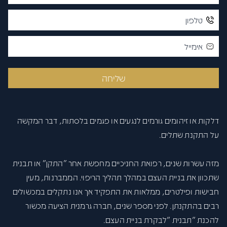
פתח סרגל
שליחה
דלקות או זיהומים גורמים לנגעים או פגמים בלסתות, דבר המקשה
על התקנת שתלים.
מזה עשרות שנים, רפואת החניכיים מחפשת אחר ״התקן״ או תבנית
שתכוון את בניית העצם במהלך תהליך הריפוי. הממברנות, מעין
חבישות ופילטרים, ממלאות את התפקיד אך אנו נתקלים במכשולים
רבים בהתקנתן. לפני מספר שנים, חברה גרמנית הציעה מכשור
להכנת ״תבנית ״לבקרת בניית העצם.