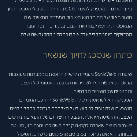
בגוף האדם, המתפרק למים ו-CO2 בתהליך המטבולי הטבעי. יתרון
חשוב מאוד של החומר הוא היציבות הממדית המצוינת שלו
המאפשרת לרופא לבנות את העצם בממדים – נפח וגובה –
המדויקים ביותר מבלי לאבד אותם בתהליך ההתגבשות שלה.
פתרון שנספג לחיוך שנשאר
שיטת ה SonicWeld מעמידה לרשות הרופא גם ממברנות מעוצבות
מראש המאפשרות לו לשחזר את המבנה האנטומי של העצם
והחניכיים של השיניים הקדמיות.
הטכניקה האולטראסונית של הSonicWeld יחד עם החומרים
הנספגים שלה זוכים לביקוש בשל הצלחתם הגדולה בתהליך בניית
העצם. זוהי שיטה אידאלית המבטיחה יצירתם של התנאים הנדרשים
לשחזור העצם שאבדה לקראת קבלת השתלים. יתרה מזו, השיטה
בטוחה. היא אינה כרוכה בסיבוכים או סיכונים כלשהם. הטיפול