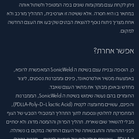
ניתן לקחת עצם ממקומות שונים בפה המטופל ולשתול אותה
במתאר בו היא חסרה. אלא ששיטה זו אגרסיבית, התהליך מורכב ולא
אחת מצריך ניתוח נוסף להוצאת הברגים שקיבעו את העצם החדשה
למקום.
אפשר אחרת?
כן. הוספה ובניית עצם בשיטת ה SonicWeld המאפשרת לרופא,
באמצעות מכשיר אולטרסאונד, פינים וממברנות נספגים, ליצור
מחדש ובאופן מבוקר את מתאר העצם שאבד.
החומרים בהם נעשה שימוש בשיטת ה SonicWeld, הממברנות
והפינם, עשויים מחומצה לקטית (PDLLA-Poly-D-L lactic Acid),
המתפרקת לחלוטין ונספגת לתוך התהליך המטבולי הטבעי של הגוף
מבלי להשאיר שום שארית. תהליך הפרוק וההמסה מדורג ולא יסתיים
לפני התהוותה והתגבשותה של העצם החדשה במקום בו נשתלה.
ה PDLLA – שרשרת מולקולות של חומצה לקטית – מרכיב ניטרלי