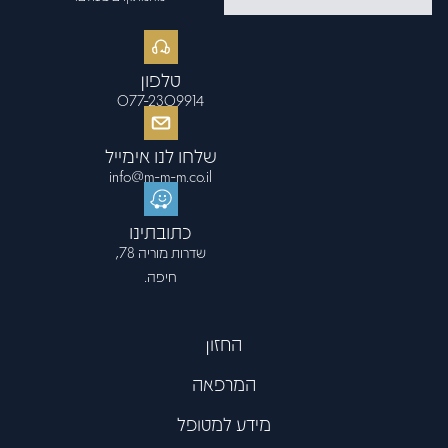
טלפון
077-2309914
שלחו לנו אימייל
info@m-m-m.co.il
כתובתינו
שדרות מוריה 78,
חיפה.
החזון
המרפאה
מידע למטופל