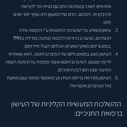
אחראיים לשינוי בסמיכות הדם עם נטיית יתר לקרישה
והדבקויות. לסיכום, הדם של המעשן הינו סמיך יותר וזורם
לאט.
עישון משפיע על המערכת החיסונית ע״י הקטנת יצירת
הנוגדנים, פגיעה בכדוריות הלבנות (פגיעה בנדידת בPMN
,במונוצ׳יטים מאקרופאגיים ויוכלתם לעכל חיידקים).
העישון פוגע במטאבוליזם של הפיברובלאסט, התא שאחראי
לריפוי פצעים. הפיברובלאסט שומר ומבטיח על תקינות רקמת
החיבור שבין השן לבין החניכיים.
העישון מזרז את בריחת הסידן וכך מאפשר ספיגת עצם מואצת
מול הגורם הבאקטריאלי.
ההשלכות המעשיות הקליניות של העישון
ברפואת החניכיים: