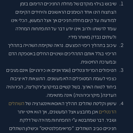
שיבוש בגילוי מוקדם של מחלת החניכיים הדימום בזמן
הצחצוח הינו אחד הסימנים הראשונים והיחידים הקיימים
למודעות על קיום מחלת חניכיים אך אצל המעשן, הכלי אינו
עומד לרשותו ולרוב אינו יודע דבר על התפתחות המחלה
ולעיתים נבדק מאוחר מידיי.
עיכוב בתהליך ריפוי הפצעים. נראה שקיימת השהייה בתהליך
הריפוי בגלל אותם התהליכים ושינויים החלים באספקת הדם
ובמערכת החיסונית.
הטיפולים הפריודונטליים (שמראניים או כירורגיים) אינם מגיבים
כצפוי לעומת המטופלים הלא מעשנים. התוצאות לא יציבות
ביחוד לטווח הארוך. בשל קשיים במיקרוצ׳ירקוליצה, הכירורגיה
העדינה( מיקרוכירורגיה) אינה מתאימה.
עישון וקליטת שתלים: תהליך האוסאואינטגרציה של
השתלים
הדנטליים
אכן מתבצע אצל המעשנים, אך הוא איטי יותר
ושביר. דבר שמתבטא ע״י התפתחות מהירה של דלקת
חניכיים סביב השתלים: ״פריאימפלנטיטיס״ וכישלון השתלים