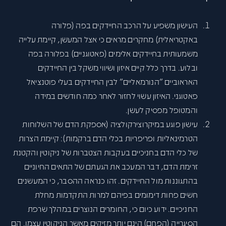
העישון משפיע על הרכב החיידקים בפה (פלורה
באקטריאלית) מחקרים מראים כי אצל המעשן, קיימת עלייה
משמעותית בחיידקים אלימים (פאטוגניים) בפלורה בפה
ובלוע. בדרך כלל קיים איזון ושיווי משקל בין החיידקים
האראוביים ״הנורמאליים״ לבין החיידקים בעלי פוטנציאל
פאטוגני. האיזון עשוי לחזור לאחר כמה חודשים במידה
והמטופל מפסיק לעשן.
עישון פוגע במיקרוצירקולציה (אספקת הדם של השלוחות
הטרמינאליות ופריפריות בכלי הדם ברקמות): קיימת הצרות
של כלי הדם בחניכיים בעקבות הצטברות של ניקוטין והקטנת
זרימת הדם, דבר המעכב את הגעתם של התאים החיוניים
בהתגוננות מול החיידקים. זהו כנראה ההסבר, כי המעשנים
חשים פחות דימומים בפיהם למרות התקדמות מחלת
החניכיים. ידוע כיום כי, החומרים הנוצרים במהלך שרפת
הסיגרייה (הפחם) הינם יותר מזיקים מאשר הניקוטין עצמו. הם