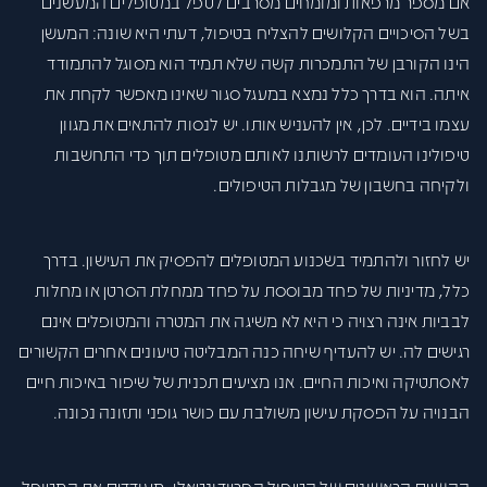
אם מספר מרפאות ומומחים מסרבים לטפל במטופלים המעשנים
בשל הסיכויים הקלושים להצליח בטיפול, דעתי היא שונה: המעשן
הינו הקורבן של התמכרות קשה שלא תמיד הוא מסוגל להתמודד
איתה. הוא בדרך כלל נמצא במעגל סגור שאינו מאפשר לקחת את
עצמו בידיים. לכן, אין להעניש אותו. יש לנסות להתאים את מגוון
טיפולינו העומדים לרשותנו לאותם מטופלים תוך כדי התחשבות
ולקיחה בחשבון של מגבלות הטיפולים.
יש לחזור ולהתמיד בשכנוע המטופלים להפסיק את העישון. בדרך
כלל, מדיניות של פחד מבוססת על פחד ממחלת הסרטן או מחלות
לבביות אינה רצויה כי היא לא משיגה את המטרה והמטופלים אינם
רגישים לה. יש להעדיף שיחה כנה המבליטה טיעונים אחרים הקשורים
לאסתטיקה ואיכות החיים. אנו מציעים תכנית של שיפור באיכות חיים
הבנויה על הפסקת עישון משולבת עם כושר גופני ותזונה נכונה.
ההשגים הראשונים של הטיפול הפריודונטאלי, מעודדים את המטופל