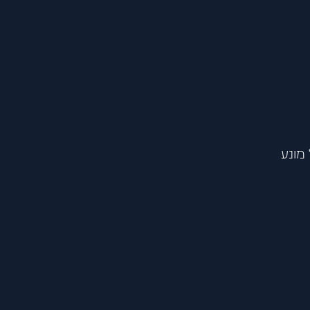
פתח סרגל
 מונע