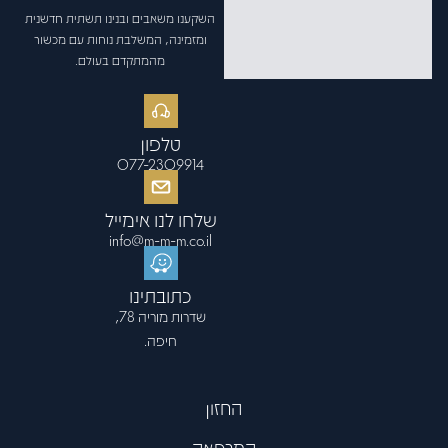
השקענו משאבים ובנינו תשתית חדשנית
ומזמינה, המשלבת נוחות עם מכשור
מהמתקדם בעולם.
טלפון
077-2309914
שלחו לנו אימייל
info@m-m-m.co.il
כתובתינו
שדרות מוריה 78,
חיפה.
החזון
המרפאה