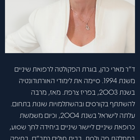
פתח סרגל
ד"ר מארי כהן, בוגרת הפקולטה לרפואת שיניים
משנת 1994. סיימה את לימודי האורתודונטיה
בשנת 2003, בפריז צרפת. מאז, מרבה
להשתתף בקורסים ובהשתלמויות שונות בתחום.
עלתה לישראל בשנת 2004, וכיום משמשת
כרופאת שיניים ליישור שיניים ביחידה לחך שסוע,
במחלקת פה ולסת, בבית חולים רמב"ם, בחיפה.