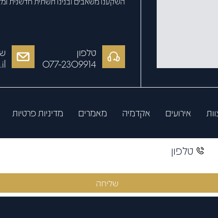
השקענו משאבים ובנינו תשתית חדשנית ומ
טלפון
של
il
077-2309914
וות
אירועים
אקדמיה
מאמרים
מדיניות פרטיות
שליחה