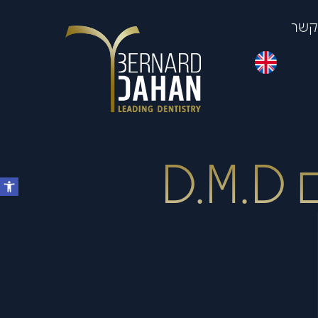
 קשר
D