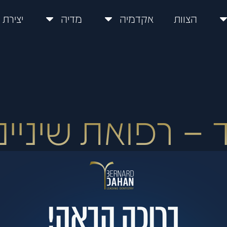
הצוות
אקדמיה
מדיה
יצירת
 רפואת שיניים .M.D