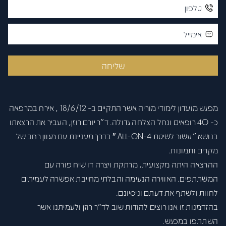
פתח סרגל
שליחה
מפגש מועדון לימודי מוריה אשר התקיים ב- 18/6/12 , אירח במרפאה
כ- 40 רופאים ונחל הצלחה גדולה. ד"ר יורם רוזן, העביר את הרצאתו
בנושא "עשור לשיטת ALL-ON-4 ″ בדרך מעניינת עם מגוון רחב של
מקרים ותמונות.
ההרצאה היתה מקצועית, מרתקת ויצרה דו שיח פורה עם
המשתתפים. האווירה הנעימה והבלתי מחייבת אפשרה לעמיתים
לחוות ולשתף את דעתם וניסיונם.
בהזדמנות זו אנו רוצים להודות שוב לד"ר רוזן ולעמיתנו אשר
השתתפו במפגש.