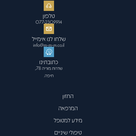
טלפון
077-2309914
שלחו לנו אימייל
info@m-m-m.co.il
כתובתינו
שדרות מוריה 78,
חיפה.
החזון
המרפאה
מידע למטופל
טיפולי שיניים