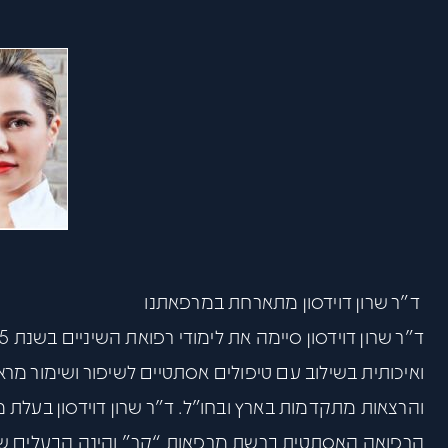
ד”ר שרון דוידסון מתארחת במרפאתנו
ואיכותית בשילוב עם טיפולים אסתטיים לשיפור ושימור 
והרצאות מתקדמות בארץ ובחו”ל. ד”ר שרון דוידסון בעל
הרפואה האסתטית ברשת מרפאות “קר” והינה הבעלים ש