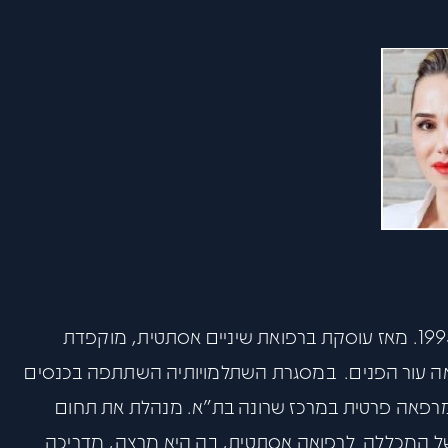
פתח סרגל
ד”ר שרון דוידסון סיימה את לימודי רפואת השיניים בשנת 1995. מאז עוסקת ברפואת שיניים אסתטית, מוקפדת
מראה עור הפנים. במסגרת השתלמויותיה השתתפה בכנסים
ת מרפאה פרטית במרכז שרונה בת”א. מנהלת את תחום
ל המכללה לרפואה אסתטית, בה היא מרצה, מדריכה