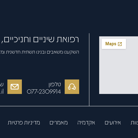
רפואת שיניים וחניכיים
השקענו משאבים ובנינו תשתית חדשנית ומ
טלפון
של
il
077-2309914
וות
אירועים
אקדמיה
מאמרים
מדיניות פרטיות