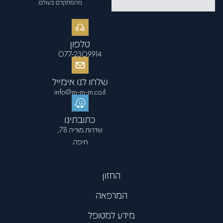
פתח סרגל
מהמתקדם בעולם.
טלפון
077-2309914
שלחו לנו אימייל
info@m-m-m.co.il
כתובתינו
שדרות מוריה 78,
חיפה.
החזון
המרפאה
מידע למטופל