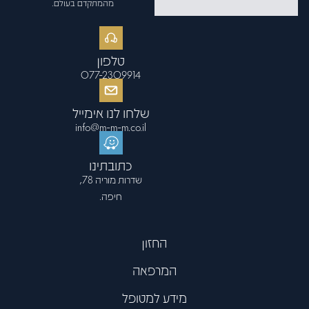
פתח סרגל
מהמתקדם בעולם.
טלפון
077-2309914
שלחו לנו אימייל
info@m-m-m.co.il
כתובתינו
שדרות מוריה 78,
חיפה.
החזון
המרפאה
מידע למטופל