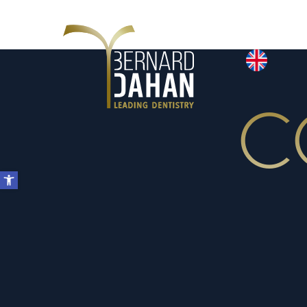
 קשר
C