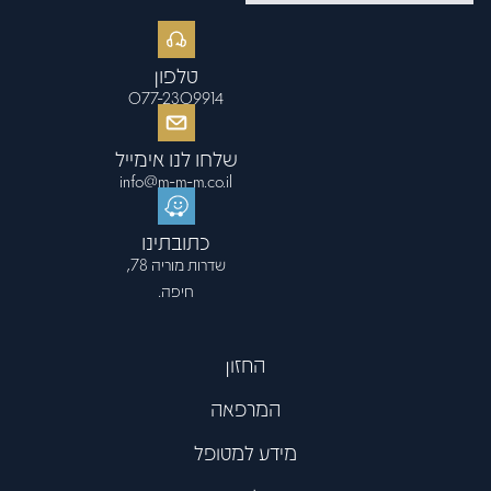
טלפון
077-2309914
שלחו לנו אימייל
info@m-m-m.co.il
כתובתינו
שדרות מוריה 78,
חיפה.
החזון
המרפאה
מידע למטופל