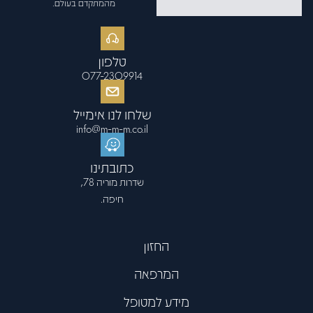
פתח סרגל
מהמתקדם בעולם.
טלפון
077-2309914
שלחו לנו אימייל
info@m-m-m.co.il
כתובתינו
שדרות מוריה 78,
חיפה.
החזון
המרפאה
מידע למטופל