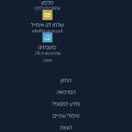
טלפון
077-2309914
שלחו לנו אימייל
info@m-m-m.co.il
כתובתינו
שדרות מוריה 78,
חיפה.
החזון
המרפאה
מידע למטופל
טיפולי שיניים
הצוות