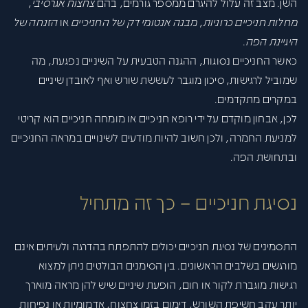
השן. מצב זה עלול להיגרם ממספר גורמים, בהם
צחצוח אגרסיבי
,
מחלות חניכיים כרוניות
,
מבנה אנטומי דק של החניכיים
או
הזנחה של
היגיינת הפה
.
כאשר החניכיים נסוגות, ההגנה הטבעית על השיניים נפגעת, מה
שמוביל לרגישות, סיכון מוגבר לעששת שורש ואף לאובדן שיניים
במקרים מתקדמים.
לכן, אבחון מוקדם על ידי רופא חניכיים או מומחה חניכיים הוא קריטי
למניעת החמרה, ולכן חשוב להיות מודעים לשינויים במראה החניכיים
ובתחושת הפה.
נסיגת חניכיים – כך זה מתחיל
התסמינים של נסיגת חניכיים יכולים להתפתח בהדרגה ולעיתים אינם
מורגשים בשלבים הראשונים. בין הסימנים הבולטים ניתן למצוא
רגישות מוגברת לקור או חום, הופעת שיניים שיש להן מראה מוארך
יותר עקב חשיפת השורש, דימום בזמן צחצוח, אדמומיות או נפיחות