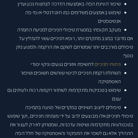
שיפור היגיינת הפה באמצעות הדרכה לצחצוח נכון ועדין
שימוש באמצעים משלימים כמו חוט דנטלי או מי פה
אנטיספטיים
מעקב תקופתי במסגרת טיפולי חניכיים למניעת החמרה
אם מדובר במצב מתקדם יותר, רופא חניכיים עשוי להמליץ על
טיפולים מורכבים יותר שמטרתם לשקם את הרקמה ולמנוע נזק
נוסף:
ניתוחי חניכיים
לחשיפת אזורים נגועים וניקוי יסודי
השתלת רקמת חניכיים לכיסוי שורשים חשופים ושיפור
האסתטיקה
שימוש בטכניקות מתקדמות לשחזור רקמות רכות ולעיתים גם
עצם
טיפולים לייצוב השיניים במקרים של פגיעה בתמיכה
טיפולי חניכיים אלו מבוצעים לרוב על ידי מומחה חניכיים, תוך שימוש
בטכנולוגיות מתקדמות ושיטות עדכניות, שמטרתן לא רק לעצור את
התהליך אלא גם לשפר את התפקוד והאסתטיקה של חלל הפה