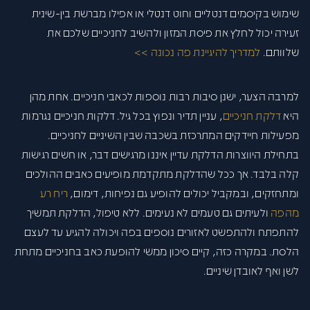
שימוש בקיסמים דנטליים וחוט דנטלי או אפילו מברשת בין-שינית
זעירה יכול לחלץ את פיסת המזון ולהשיב לחניכיים שלכם את
שלוותם.
למדריך להיגיינת פה נכונה >>
למרבה הצער, ישנן סיבות רבות נוספות לכאבי חניכיים. אחת מהן
היא
דלקת חניכיים
, עניין תדיר ונפוץ בכל גיל. דלקות חניכיים נגרמות
מפעילות חיידקים המתרכזת בשכבה שבין השיניים לחניכיים.
בתחילת היווצרות הדלקת עדיין איננו מרגישים דבר, או חשים רגישות
קלה בלבד. אך ככל שהדלקת מתקדמת מופיעים כאבים ההולכים
ומתחזקים, ובמקביל יכולים להופיע גם נפיחות, דימום,
ריח רע
מהפה
ולעיתים גם טעמים לא נעימים. ללא טיפול, הדלקת תמשיך
להתפתח ולהתפשט לאזורים נוספים בפה ויכולה להגיע עד לעצם
הלסת. במקרה כזה, קיים סיכון ממשי להופעת כאב בחניכיים מתחת
לשן ואף לאובדן שיניים.