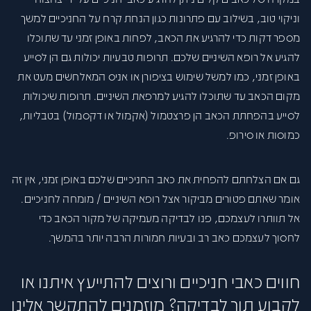
וניקוי טוב, בשילוב עם פתרונות כגון הנחת קרח על החניכיים למשך
מספר דקות כדי להרגיע את הכאב, לפחות באופן זמני עד שתוכלו
להגיע אל רופא השיניים שלכם. תרופות טבעיות יכולות גם הן לסייע
באופן זמני, כמו למשל שימוש בציפורן או אניס המאלחשים מעט את
מקום הכאב עד שתוכלו להגיע למרפאת השיניים. תרופות שיכולות
לסייע בהפחתת הכאב הן פרצטמול (אקמול או דקסמול) בטבליות,
כמוסות או סירופ.
גם אם הצלחתם להפחית את כאב החניכיים שלכם באופן זמני, אין זה
אומר שאתם פטורים מביקור אצל רופא השיניים / מומחה לחניכיים.
אל תוותרו לעצמכם, פנו לבדיקה מעמיקה של מקור הכאב כדי
לחסוך לעצמכם כאב רב ובעיות חמורות הרבה יותר בהמשך.
חווים כאבי חניכיים ורוצים להתייעץ איתנו או
לקבוע תור לבדיקה? מוזמנים להתקשר אלינו