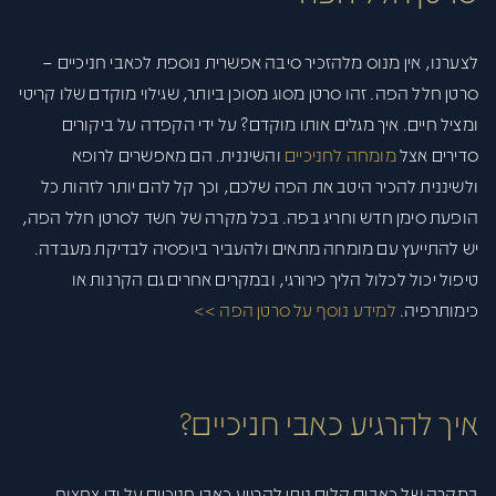
לצערנו, אין מנוס מלהזכיר סיבה אפשרית נוספת לכאבי חניכיים –
סרטן חלל הפה. זהו סרטן מסוג מסוכן ביותר, שגילוי מוקדם שלו קריטי
ומציל חיים. איך מגלים אותו מוקדם? על ידי הקפדה על ביקורים
סדירים אצל
מומחה לחניכיים
והשיננית. הם מאפשרים לרופא
ולשיננית להכיר היטב את הפה שלכם, וכך קל להם יותר לזהות כל
הופעת סימן חדש וחריג בפה. בכל מקרה של חשד לסרטן חלל הפה,
יש להתייעץ עם מומחה מתאים ולהעביר ביופסיה לבדיקת מעבדה.
טיפול יכול לכלול הליך כירורגי, ובמקרים אחרים גם הקרנות או
כימותרפיה.
למידע נוסף על סרטן הפה >>
איך להרגיע כאבי חניכיים?
במקרה של כאבים קלים ניתן להרגיע כאבי חניכיים על ידי צחצוח