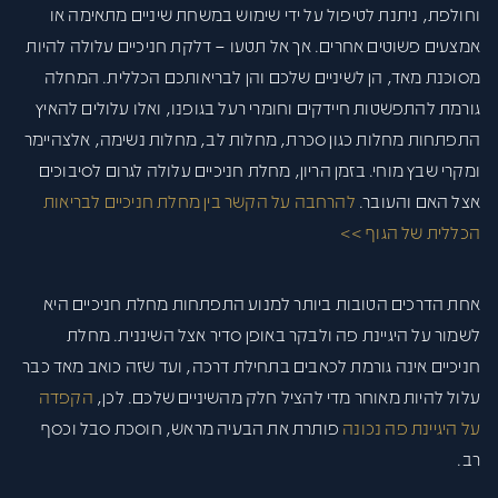
וחולפת, ניתנת לטיפול על ידי שימוש במשחת שיניים מתאימה או
אמצעים פשוטים אחרים. אך אל תטעו – דלקת חניכיים עלולה להיות
מסוכנת מאד, הן לשיניים שלכם והן לבריאותכם הכללית. המחלה
גורמת להתפשטות חיידקים וחומרי רעל בגופנו, ואלו עלולים להאיץ
התפתחות מחלות כגון סכרת, מחלות לב, מחלות נשימה, אלצהיימר
ומקרי שבץ מוחי. בזמן הריון, מחלת חניכיים עלולה לגרום לסיבוכים
אצל האם והעובר.
להרחבה על הקשר בין מחלת חניכיים לבריאות
הכללית של הגוף >>
אחת הדרכים הטובות ביותר למנוע התפתחות מחלת חניכיים היא
לשמור על היגיינת פה ולבקר באופן סדיר אצל השיננית. מחלת
חניכיים אינה גורמת לכאבים בתחילת דרכה, ועד שזה כואב מאד כבר
עלול להיות מאוחר מדי להציל חלק מהשיניים שלכם. לכן,
הקפדה
על היגיינת פה נכונה
פותרת את הבעיה מראש, חוסכת סבל וכסף
רב.