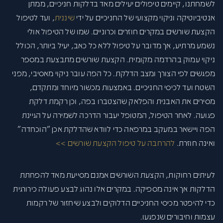
לשמחתנו, קיימים טיפולים יעילים מאד בדלקות חניכיים, ממתן
אנטיביוטיקה וניקוי מקצועי של החניכיים על ידי
שיננית
, ועד לטיפול
הקצעת שורשים במקרים חוזרים וכרוניים. שמו של הטיפול אולי
נשמע מרתיע, אך מדובר על טיפול ללא כל כאב, יעיל ביותר, הכולל
ניקוי עמוק בהרדמה מקומית. הקצעת שורשים מתבצעת במספר
מפגשים לפי הצורך ומצב הדלקת. כל הפה עובר ניקוי מאסיבי, מפני
השטח ועד לכיסי החניכיים. באמצעות מכשור מיוחד ומתקדם,
מסירים את האבנית והפלאק שהצטברו בפה, וכן רקמת דלקת
פגועה. לאחר הטיפול, המטופל יעבור הדרכה לשמירה על הגיינת
הפה ויישאר במעקב במרפאה כדי לוודא שהדלקת אכן "הוכחדה"
ואינה חוזרת.
להרחבה על טיפול הקצעת שורשים >>
לעיתים רחוקות, הקצעת השורשים אמנם מסייעת מאד להפחתת
הדלקות אך אינה מספיקה. במקרים אלו נהוג לבצע פעולה כירורגית
כדי להיפטר מכיסי החניכיים הדלוקים ולבצע שיחזור של רקמות
עצמות וחיבורים שנפגעו.