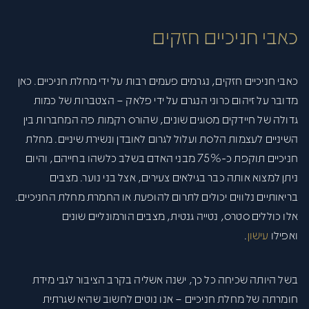
כאבי חניכיים חזקים
כאבי חניכיים חזקים, נגרמים פעמים רבות על ידי מחלת חניכיים. כאן
מדובר על זיהום כרוני הנגרם על ידי פלאק – הצטברות של כמות
גדולה של חיידקים מסוגים שונים, שהורס רקמות פה המחברות בין
השיניים לעצמות הלסת ועלול לגרום לאובדן ונשירת שיניים. מחלת
חניכיים תוקפת כ-75% מבני האדם בשלב כלשהו בחייהם, והיום
ניתן למצוא אותה כבר בגילאים צעירים, אצל בני נוער. מצבים
בריאותיים נלווים יכולים לתרום להופעת או החמרת מחלת החניכיים.
אלו כוללים סטרס, נטייה גנטית, מצבים הורמונליים שונים
ואפילו
עישון
.
בשל היותה שכיחה כל כך, ישנה אשליה בקרב הציבור לגבי מידת
חומרתה של מחלת חניכיים – אנו נוטים לחשוב שהיא שגרתית