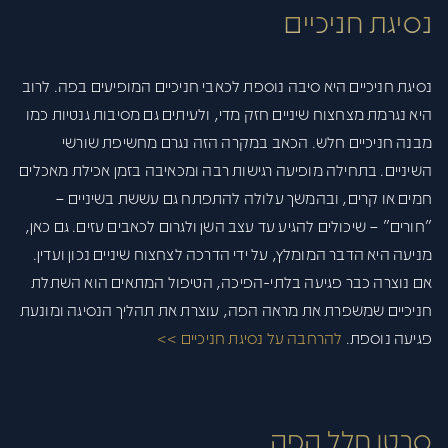
נסיגת חניכיים
נסיגת חניכיים היא סיבה נוספת לכאבי חניכיים המופיעים בפה. לרוב
היא נגרמת מצחצוח שיניים חזק מדי, ולעיתים גם מסיבות גנטיות כמו
מבנה חניכיים חלש. הכאב במקרה הזה נגרם מחשיפת שורשי
השיניים. בתחילה מופיעה רגישות רבה ומכאיבה בזמן אכילת מאכלים
חמים או קרים, ובהמשך עלולה להתפתח גם עששת בשיניים –
"חורים" – שיכולים להגיע עד עצב השן ולגרום לכאבים עזים. גם כאן,
מניעה היא הדבר המומלץ, על ידי הדרכה לצחצוח שיניים נכון ועדין.
אם נוצרה כבר פגיעה בלתי-הפיכה, הטיפול המתאים הוא השתלת
חניכיים שמשפרת את מראה הפה, עוצרת את תהליך הנסיגה ומונעת
פגיעה נוספת.
להרחבה על נסיגת חניכיים >>
סרטן חלל הפה