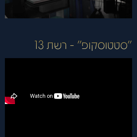
פתח סרגל
"סטטוסקופ" - רשת 13