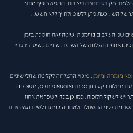
סת ומקובע בתוכה ביציבות. הרופא חושף מתוך
 של השן, כעת ניתן ללעוס ולחייך ללא חשש…
ים שני השלבים בו זמנית. שיטה זאת חוסכת בזמן
כיום אחוזי ההצלחה של השתלת שיניים בשיטה זו עדיין
ופא מומחה ומיומן
, סיכויי ההצלחה לקליטת שתלי שיניים
 90% ויותר. אצל מטופלים עם מחלות רקע כגון סכרת ואוסטאופורוזיס, מטופלים
ויש לשקול חלופות. כמו כן בכדי לשפר את אחוזי
יימת לפני ההשתלה ולאחריה כמו גם לשים דגש מיוחד